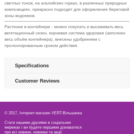
светлых тонов, на альпийских горках, в различных природных
композициях, прекрасно подходят для оформления береговой
зоны водоемов.
Растение в контейнере - можно покупать и высаживать весь
вегетационный сезон, корневая система здоровая (заполнен
весь объём контейнера), внесены удобрением с
пролонгированным сроком действия.
Specifications
Customer Reviews
© 2017, Інтернет-магазин VERT-Вільшанка
Стати нашими друзями в соціальних
мережах і ви будете першими дізнаватися
про всі новини, новинки та акції