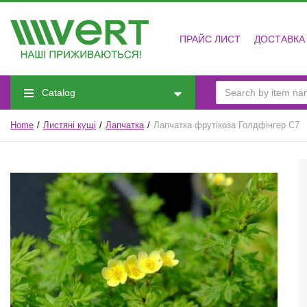
ПРАЙС ЛИСТ
ДОСТАВКА
Catalog
Home
Листяні кущі
Лапчатка
Лапчатка фрутікоза Голдфінгер С7