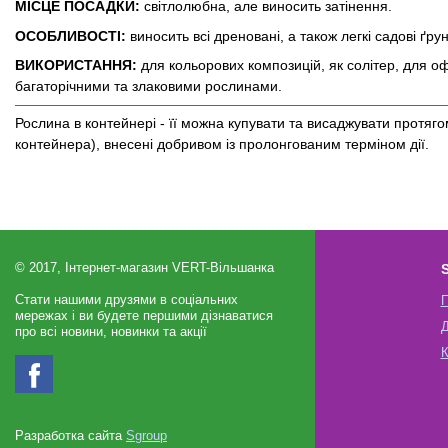
МІСЦЕ ПОСАДКИ:
світлолюбна, але виносить затінення.
ОСОБЛИВОСТІ:
виносить всі дреновані, а також легкі садові ґру
ВИКОРИСТАННЯ:
для кольорових композицій, як солітер, для о
багаторічними та злаковими рослинами.
Рослина в контейнері - її можна купувати та висаджувати протяг
контейнера), внесені добривом із пролонгованим терміном дії.
© 2017, Інтернет-магазин VERT-Вільшанка
S
Стати нашими друзями в соціальних
П
мережах і ви будете першими дізнаватися
Д
про всі новини, новинки та акції
К
Разработка сайта
Sgroup