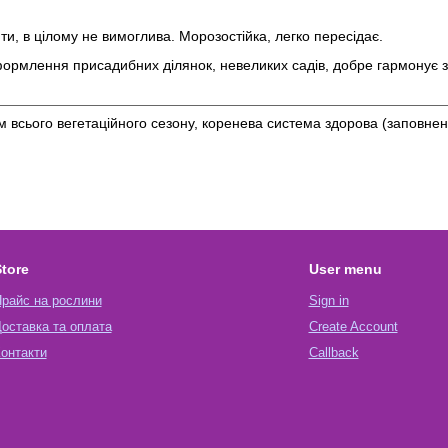
нти, в цілому не вимоглива. Морозостійка, легко пересідає.
формлення присадибних ділянок, невеликих садів, добре гармонує з
ом всього вегетаційного сезону, коренева система здорова (заповнен
tore
User menu
райс на рослини
Sign in
оставка та оплата
Create Account
онтакти
Callback