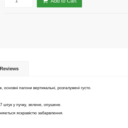
Add to Cart
Reviews
 основні пагони вертикальні, розгалужені густо.
7 штук у пучку, зелене, опушене.
зняються яскравістю забарвлення.