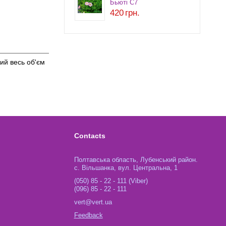
Бьюті С7
420
грн.
ий весь об'єм
Contacts
Полтавська область, Лубенський район.
с. Вільшанка, вул. Центральна, 1
(050) 85 - 22 - 111 (Viber)
(096) 85 - 22 - 111
vert@vert.ua
Feedback