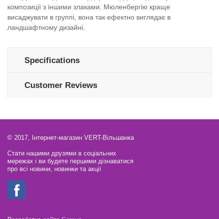
композиції з іншими злаками. Мюленбергію краще
висаджувати в группі, вона так ефектно виглядає в
ландшафтному дизайні.
Specifications
Customer Reviews
© 2017, Інтернет-магазин VERT-Вільшанка
Стати нашими друзями в соціальних
мережах і ви будете першими дізнаватися
про всі новини, новинки та акції