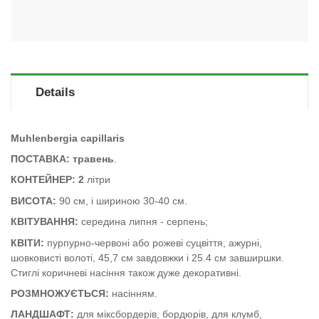
Details
Muhlenbergia capillaris
ПОСТАВКА: травень
.
КОНТЕЙНЕР: 2
літри
ВИСОТА:
90 см, і шириною 30-40 см.
КВІТУВАННЯ:
середина липня - серпень
;
КВІТИ:
пурпурно-червоні або рожеві суцвіття, ажурні,
шовковисті волоті, 45,7 см завдовжки і 25.4 см завширшки.
Стиглі коричневі насіння також дуже декоративні.
РОЗМНОЖУЄТЬСЯ:
насінням.
ЛАНДШАФТ:
для міксбордерів, бордюрів, для клумб,