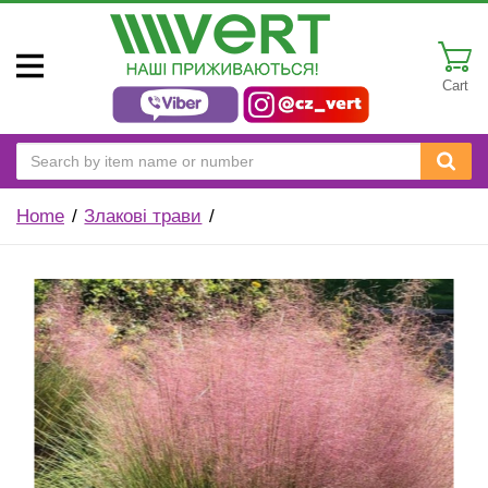
Cart
Home
Злакові трави