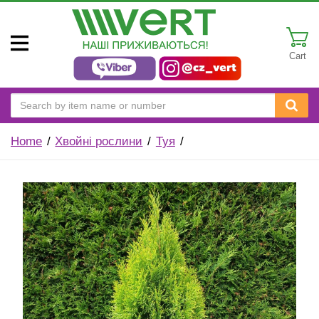
Cart
Home
Хвойні рослини
Туя