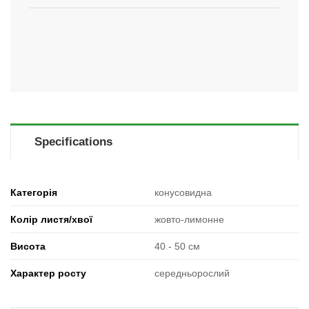
Specifications
Категорія
конусовидна
Колір листя/хвої
жовто-лимонне
Висота
40 - 50 см
Характер росту
середньорослий