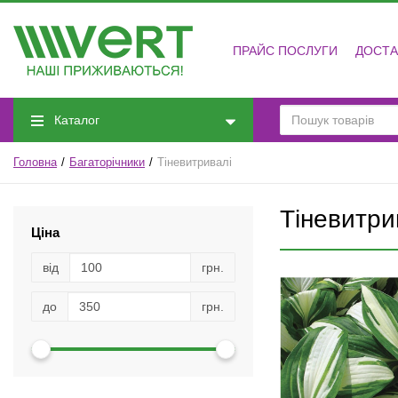
ПРАЙС ПОСЛУГИ
ДОСТА
Каталог
Головна
Багаторічники
Тіневитривалі
Тіневитри
Ціна
від
грн.
до
грн.