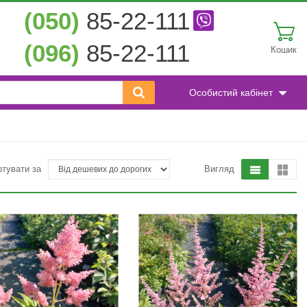
(050)
85-22-111
(096)
85-22-111
Кошик
Особистий кабінет
ртувати за
Вигляд