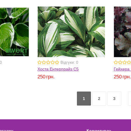
0
Відгуки: 0
Хоста Ентерпрайз С5
Гейхера
250
грн.
250
грн
1
2
3
агазин
Користувач