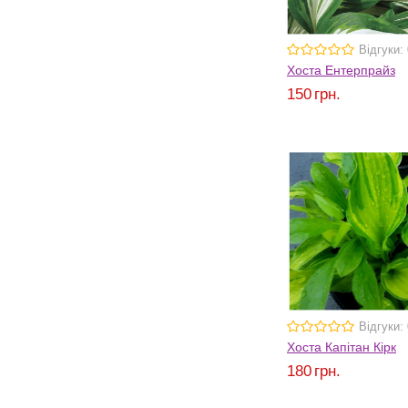
Відгуки: 
Хоста Ентерпрайз
150
грн.
Відгуки: 
Хоста Капітан Кірк
180
грн.