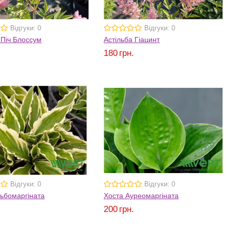
Відгуки: 0
Відгуки: 0
 Піч Блоссум
Астільба Гіацинт
.
180
грн.
Відгуки: 0
Відгуки: 0
ьбомаргіната
Хоста Ауреомаргіната
.
200
грн.