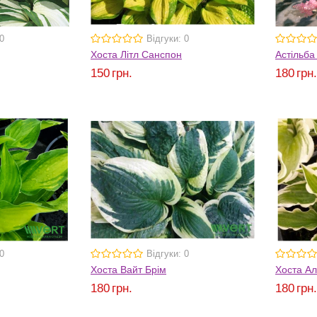
0
Відгуки: 0
Хоста Літл Санспон
Астільба
150
грн.
180
грн
0
Відгуки: 0
Хоста Вайт Брім
Хоста Ал
180
грн.
180
грн