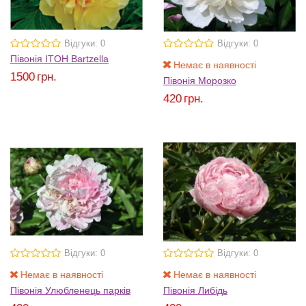
Відгуки: 0
Відгуки: 0
Півонія ITOH Bartzella
Немає в наявності
1500
грн.
Півонія Морозко
420
грн.
Відгуки: 0
Відгуки: 0
Немає в наявності
Немає в наявності
Півонія Улюбленець парків
Півонія Либідь