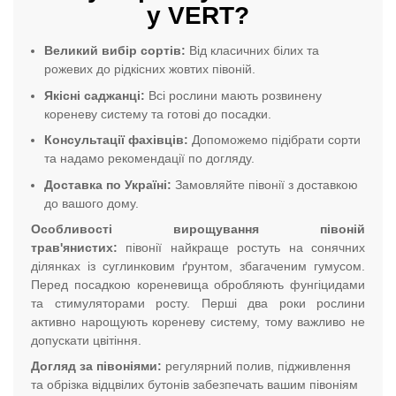
у VERT?
Великий вибір сортів:
Від класичних білих та
рожевих до рідкісних жовтих півоній.
Якісні саджанці:
Всі рослини мають розвинену
кореневу систему та готові до посадки.
Консультації фахівців:
Допоможемо підібрати сорти
та надамо рекомендації по догляду.
Доставка по Україні:
Замовляйте півонії з доставкою
до вашого дому.
Особливості вирощування півоній
трав'янистих:
півонії найкраще ростуть на сонячних
ділянках із суглинковим ґрунтом, збагаченим гумусом.
Перед посадкою кореневища обробляють фунгіцидами
та стимуляторами росту. Перші два роки рослини
активно нарощують кореневу систему, тому важливо не
допускати цвітіння.
Догляд за півоніями:
регулярний полив, підживлення
та обрізка відцвілих бутонів забезпечать вашим півоніям