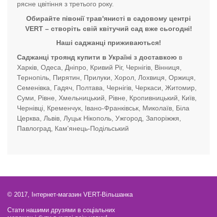
рясне цвітіння з третього року.
Обирайте півонії трав'янисті в садовому центрі
VERT – створіть свій квітучий сад вже сьогодні!
Наші саджанці приживаються!
Саджанці троянд купити в Україні з доставкою
в
Харків, Одеса, Дніпро, Кривий Ріг, Чернігів, Вінниця,
Тернопіль, Пирятин, Прилуки, Хорол, Лохвиця, Оржиця,
Семенівка, Гадяч, Полтава, Чернігів, Черкаси, Житомир,
Суми, Рівне, Хмельницький, Рівне, Кропивницький, Київ,
Чернівці, Кременчук, Івано-Франківськ, Миколаїв, Біла
Церква, Львів, Луцьк Нікополь, Ужгород, Запоріжжя,
Павлоград, Кам'янець-Подільський
© 2017, Інтернет-магазин VERT-Вільшанка
Стати нашими друзями в соціальних