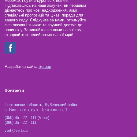
мережах і бути в курсі всіх новин!
Підписавшись на наші акаунти, ви першими
дізнаєтесь про нові надходження, акції,
спеціальні пропозиції та цікаві поради для
вашого саду. Слідкуйте за нами, отримуйте
ексклюзивні знижки та зручний доступ до
новинок у Залишайтеся з нами на зв'язку і
створюйте зелений оазис вашої мрії!
Разработка сайта
Sgroup
Контакти
Полтавская область, Лубенський район.
с. Вільшанка, вул. Центральна, 1
(050) 85 - 22 - 111 (Viber)
(096) 85 - 22 - 111
vert@vert.ua