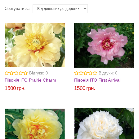
Сортувати за
Відгуки: 0
Відгуки: 0
Півонія ІТО Prairie Charm
Півонія ІТО First Arrival
1500
грн.
1500
грн.