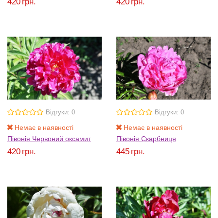
420
грн.
420
грн.
Відгуки: 0
Відгуки: 0
Немає в наявності
Немає в наявності
Півонія Червоний оксамит
Півонія Скарбниця
420
грн.
445
грн.