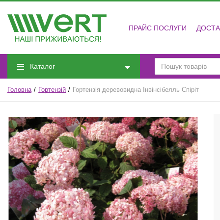
ПРАЙС ПОСЛУГИ
ДОСТА
Каталог
Головна
Гортензій
Гортензія деревовидна Інвінсібелль Спіріт