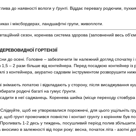
глива до наявності вологи у ґрунті. Віддає перевагу родючим, пухким
иках і міксбордерах, ландшафтні групи, живоплоти.
егетаційний сезон, коренева система здорова (заповнений весь об'єм
ЕРЕВОВИДНОЇ ​​ГОРТЕНЗІЇ
сни до осені. Головне – забезпечити їм належний догляд спочатку і 
 1,5 – 2 рази більше від контейнера. Перед посадкою контейнер із
землі з контейнера, акуратно садовим інструментом розворушити ни
і знімають лопатою і відкладають у сторону, після висаджування ку
бирати родючі багаті на гумус ґрунти.
садити в неї саджанець. Коренева шийка (місце переходу стовбура 
 Слідкуйте, щоб не утворювалися порожнечі, для цього ущільніть гру
у, щоб грунт промочився повністю і контакт грунту з корінням був 
Проливать 1-2 десь у тиждень, посушливий період полив збільшити.
вносимо в залежності від пори року: весна, початок літа - азотні д