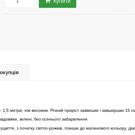
Купити
покупців
- 1,5 метри, ніж високим. Річний приріст заввишки і завширшки 15 с
авдовжки, зелені, без осіннього забарвлення.
суцвіття, з початку світло-рожеві, пізніше до малинового кольору, д