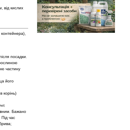
, від кислих
 контейнера),
після посадки.
 рослиною
жню частину
ща його
в корінь)
нт.
повним. Бажано
 Під час
обрива;