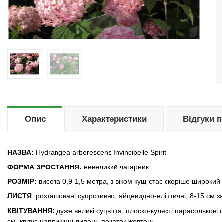
Опис
Характеристики
Відгуки 
НАЗВА:
Hydrangea arborescens Invincibelle Spirit
ФОРМА ЗРОСТАННЯ:
невеликий чагарник.
РОЗМІР:
висота 0,9-1,5 метра, з віком кущ стає скоріше широкий 
ЛИСТЯ
: розташовані супротивно, яйцевидно-еліптичні, 8-15 см з
КВІТУВАННЯ:
дуже великі суцвіття, плоско-кулясті парасолькові 
см, квітує наприкінці липень-початок жовтень.