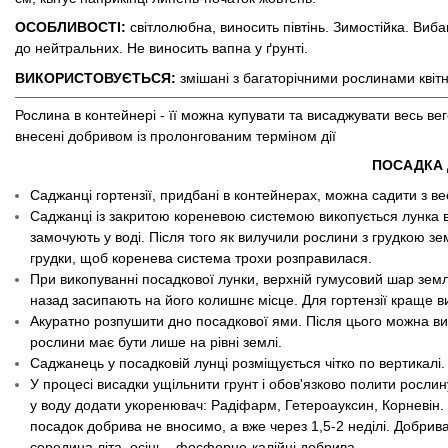
ОСОБЛИВОСТІ:
світлолюбна, виносить півтінь. Зимостійка. Виба
до нейтральних. Не виносить вапна у ґрунті.
ВИКОРИСТОВУЄТЬСЯ:
змішані з багаторічними рослинами квітн
Рослина в контейнері - її можна купувати та висаджувати весь в
внесені добривом із пролонгованим терміном дії
ПОСАДКА Д
Саджанці гортензії, придбані в контейнерах, можна садити з ве
Саджанці із закритою кореневою системою викопується лунка в
замочують у воді. Після того як вилучили рослини з грудкою 
грудки, щоб коренева система трохи розправилася.
При викопуванні посадкової лунки, верхній гумусовий шар земл
назад засипають на його колишнє місце. Для гортензії краще ви
Акуратно розпушити дно посадкової ями. Після цього можна ви
рослини має бути лише на рівні землі.
Саджанець у посадковій лунці розміщується чітко по вертикалі.
У процесі висадки ущільнити грунт і обов'язково полити рослин
у воду додати укоренювач: Радіфарм, Гетероауксин, Корневін. 
посадок добрива не вносимо, а вже через 1,5-2 неділі. Добрива 
середина літа, осінь - фосфорно-калійні добрива.