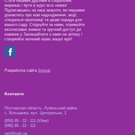
Стати нашими друзями в соціальних
мережах і бути в курсі всіх новин!
Підписавшись на наші акаунти, ви першими
дізнаєтесь про нові надходження, акції,
спеціальні пропозиції та цікаві поради для
вашого саду. Слідкуйте за нами, отримуйте
ексклюзивні знижки та зручний доступ до
новинок у Залишайтеся з нами на зв'язку і
створюйте зелений оазис вашої мрії!
Разработка сайта
Sgroup
Контакти
Полтавская область, Лубенський район.
с. Вільшанка, вул. Центральна, 1
(050) 85 - 22 - 111 (Viber)
(096) 85 - 22 - 111
vert@vert.ua