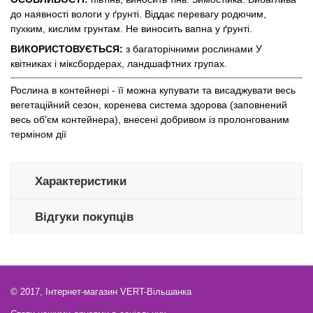
до наявності вологи у ґрунті. Віддає перевагу родючим,
пухким, кислим грунтам. Не виносить вапна у ґрунті.
ВИКОРИСТОВУЄТЬСЯ:
з багаторічними рослинами У
квітниках і міксбордерах, ландшафтних групах.
Рослина в контейнері - її можна купувати та висаджувати весь
вегетаційний сезон, коренева система здорова (заповнений
весь об'єм контейнера), внесені добривом із пролонгованим
терміном дії
Характеристики
Відгуки покупців
© 2017, Інтернет-магазин VERT-Вільшанка