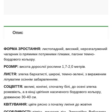
Опис
ФОРМА ЗРОСТАННЯ:
листопадний, високий, нерозгалужений
чагарник із прямими потужними гілками, пагони темно-
бордового кольору.
РОЗМІР:
висота дорослої рослини 1,7-2,0 метрів.
ЛИСТЯ:
злегка бархатисті, широкі, темно-зелені, з вираженим
лілуватим осіннім забарвленням.
СОЦВІТТЯ:
великі, конічні, спочатку білі, до осені злегка
рожевіють, а в кінці цвітіння насиченого бордового кольору,
довжиною 30-40 см.
КВІТУВАННЯ:
цвіте рясно з початку липня до жовтня
ОСОБЛИВОСТІ:
півтінь, виносить тінь. Зимостійка. Вибаглива