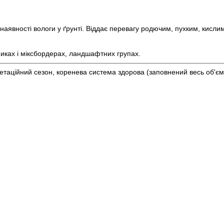
о наявності вологи у ґрунті. Віддає перевагу родючим, пухким, кисли
никах і міксбордерах, ландшафтних групах.
егетаційний сезон, коренева система здорова (заповнений весь об'єм