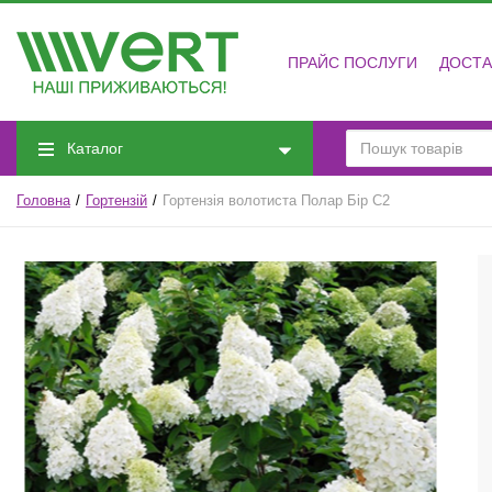
ПРАЙС ПОСЛУГИ
ДОСТА
Каталог
Головна
Гортензій
Гортензія волотиста Полар Бір С2