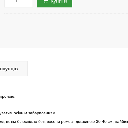
Купити
покупців
 кроною.
ілуватим осіннім забарвленням.
ком, потім білосніжно білі, восени рожеві, довжиною 30-40 см, найбіл