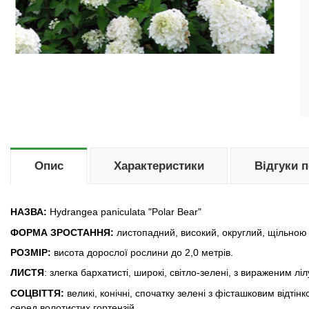
Опис
Характеристики
Відгуки 
НАЗВА:
Hydrangea paniculata "Polar Bear"
ФОРМА ЗРОСТАННЯ:
листопадний, високий, округлий, щільною
РОЗМІР:
висота дорослої рослини до 2,0 метрів.
ЛИСТЯ
: злегка бархатисті, широкі, світло-зелені, з вираженим л
СОЦВІТТЯ:
великі, конічні, спочатку зелені з фісташковим відтін
серед волотистих гортензій.