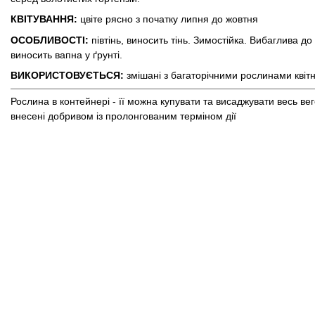
КВІТУВАННЯ:
цвіте рясно з початку липня до жовтня
ОСОБЛИВОСТІ:
півтінь, виносить тінь. Зимостійка. Вибаглива д
виносить вапна у ґрунті.
ВИКОРИСТОВУЄТЬСЯ:
змішані з багаторічними рослинами квіт
Рослина в контейнері - її можна купувати та висаджувати весь в
внесені добривом із пролонгованим терміном дії