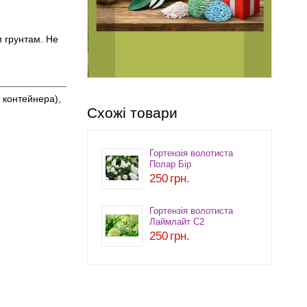
м грунтам. Не
 контейнера),
Схожі товари
Гортензія волотиста
Полар Бір
250
грн.
Гортензія волотиста
Лаймлайт С2
250
грн.