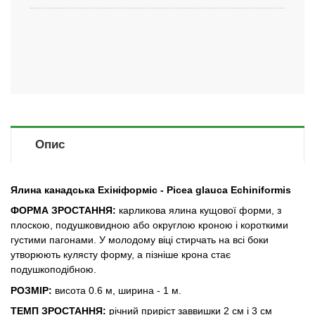
Опис
Ялина канадська Ехініформіс - Picea glauca Echiniformis
ФОРМА ЗРОСТАННЯ:
карликова ялина кущової форми, з
плоскою, подушковидною або округлою кроною і короткими
густими пагонами. У молодому віці стирчать на всі боки
утворюють кулясту форму, а пізніше крона стає
подушкоподібною.
РОЗМІР:
висота 0.6 м, ширина - 1 м.
ТЕМП ЗРОСТАННЯ:
річний приріст заввишки 2 см і 3 см