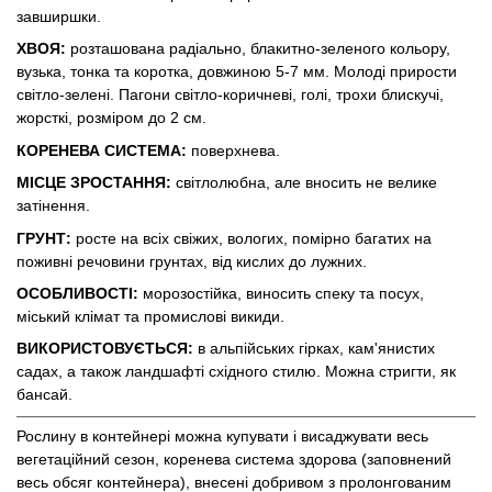
завширшки.
ХВОЯ:
розташована радіально, блакитно-зеленого кольору,
вузька, тонка та коротка, довжиною 5-7 мм. Молоді прирости
світло-зелені. Пагони світло-коричневі, голі, трохи блискучі,
жорсткі, розміром до 2 см.
КОРЕНЕВА СИСТЕМА:
поверхнева.
МІСЦЕ ЗРОСТАННЯ:
світлолюбна, але вносить не велике
затінення.
ГРУНТ:
росте на всіх свіжих, вологих, помірно багатих на
поживні речовини грунтах, від кислих до лужних.
ОСОБЛИВОСТІ:
морозостійка, виносить спеку та посух,
міський клімат та промислові викиди.
ВИКОРИСТОВУЄТЬСЯ:
в альпійських гірках, кам'янистих
садах, а також ландшафті східного стилю. Можна стригти, як
бансай.
Рослину в контейнері можна купувати і висаджувати весь
вегетаційний сезон, коренева система здорова (заповнений
весь обсяг контейнера), внесені добривом з пролонгованим