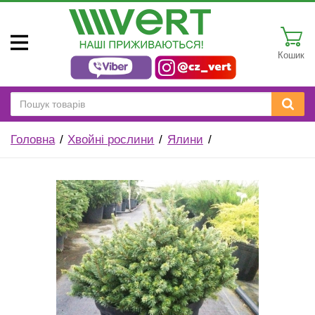
Кошик
Головна
Хвойні рослини
Ялини