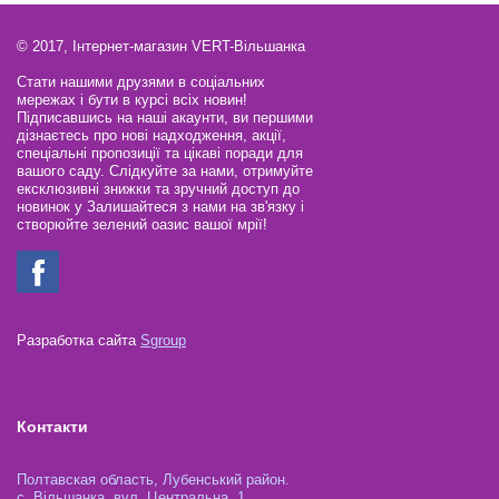
© 2017, Інтернет-магазин VERT-Вільшанка
Стати нашими друзями в соціальних
мережах і бути в курсі всіх новин!
Підписавшись на наші акаунти, ви першими
дізнаєтесь про нові надходження, акції,
спеціальні пропозиції та цікаві поради для
вашого саду. Слідкуйте за нами, отримуйте
ексклюзивні знижки та зручний доступ до
новинок у Залишайтеся з нами на зв'язку і
створюйте зелений оазис вашої мрії!
Разработка сайта
Sgroup
Контакти
Полтавская область, Лубенський район.
с. Вільшанка, вул. Центральна, 1