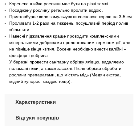
Коренева шийка рослини має бути на рівні землі.
Посаджену рослину ретельно пролити водою.
Пристовбурне коло замульчувати сосновою корою на 3-5 см.
Проливати 1-2 рази на тиждень, посушливий період полив
збільшити.
Навесні підживлення краще проводити комплексними
мінеральними добривами пролонгованим терміном дії, але
не пізніше кінця квітня. Восени необхідно внести калійні –
фосфорні добрива.
У березні провести санітарну обрізку ялівцю, видаляємо
поламані гілки, а також засохлі. Після обрізки обробити
рослини препаратами, що містять мідь (Медян екстра,
мідний купорос, квадріс тощо).
Характеристики
Відгуки покупців