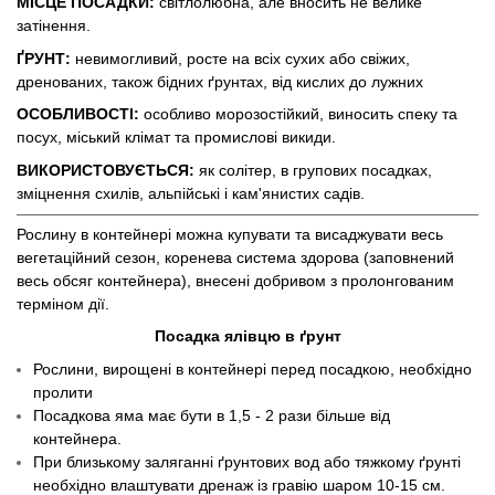
МІСЦЕ ПОСАДКИ:
світлолюбна, але вносить не велике
затінення.
ҐРУНТ:
невимогливий, росте на всіх сухих або свіжих,
дренованих, також бідних ґрунтах, від кислих до лужних
ОСОБЛИВОСТІ:
особливо морозостійкий, виносить спеку та
посух, міський клімат та промислові викиди.
ВИКОРИСТОВУЄТЬСЯ:
як солітер, в групових посадках,
зміцнення схилів, альпійські і кам'янистих садів.
Рослину в контейнері можна купувати та висаджувати весь
вегетаційний сезон, коренева система здорова (заповнений
весь обсяг контейнера), внесені добривом з пролонгованим
терміном дії.
Посадка ялівцю в ґрунт
Рослини, вирощені в контейнері перед посадкою, необхідно
пролити
Посадкова яма має бути в 1,5 - 2 рази більше від
контейнера.
При близькому заляганні ґрунтових вод або тяжкому ґрунті
необхідно влаштувати дренаж із гравію шаром 10-15 см.