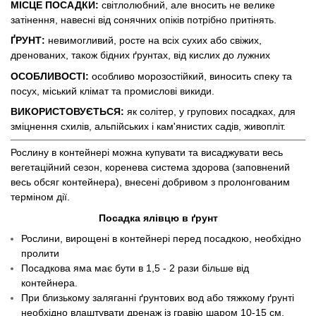
МІСЦЕ ПОСАДКИ:
світлолюбний, але вносить не велике
затінення, навесні від сонячних опіків потрібно притінять.
ҐРУНТ:
невимогливий, росте на всіх сухих або свіжих,
дренованих, також бідних ґрунтах, від кислих до лужних
ОСОБЛИВОСТІ:
особливо морозостійкий, виносить спеку та
посух, міський клімат та промислові викиди.
ВИКОРИСТОВУЄТЬСЯ:
як солітер, у групових посадках, для
зміцнення схилів, альпійських і кам'янистих садів, живопліт.
Рослину в контейнері можна купувати та висаджувати весь
вегетаційний сезон, коренева система здорова (заповнений
весь обсяг контейнера), внесені добривом з пролонгованим
терміном дії.
Посадка ялівцю в ґрунт
Рослини, вирощені в контейнері перед посадкою, необхідно
пролити
Посадкова яма має бути в 1,5 - 2 рази більше від
контейнера.
При близькому заляганні ґрунтових вод або тяжкому ґрунті
необхідно влаштувати дренаж із гравію шаром 10-15 см.