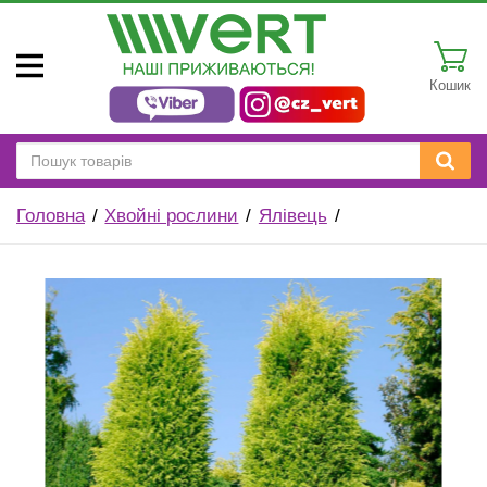
Кошик
Головна
Хвойні рослини
Ялівець