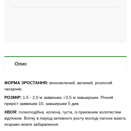
Опис
ФОРМА ЗРОСТАННЯ:
вічнозелений, великий, розлогий
чагарник.
РОЗМІР:
1,5 - 2,0 м заввишки, і 0,5 м завширшки. Річний
приріст заввишки 10, завширшки 5 див.
ХВОЯ:
голкоподібна, колюча, густа, із приємним золотистим
відтінком. Влітку в період активного росту молоді пагони мають
яскраво-жовте забарвлення.