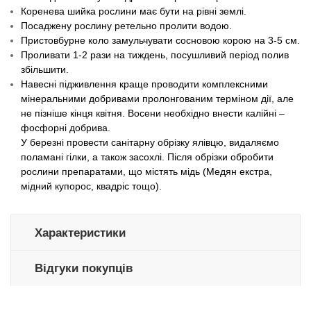
Коренева шийка рослини має бути на рівні землі.
Посаджену рослину ретельно пролити водою.
Пристовбурне коло замульчувати сосновою корою на 3-5 см.
Проливати 1-2 рази на тиждень, посушливий період полив
збільшити.
Навесні підживлення краще проводити комплексними
мінеральними добривами пролонгованим терміном дії, але
не пізніше кінця квітня. Восени необхідно внести калійні –
фосфорні добрива.
У березні провести санітарну обрізку ялівцю, видаляємо
поламані гілки, а також засохлі. Після обрізки обробити
рослини препаратами, що містять мідь (Медян екстра,
мідний купорос, квадріс тощо).
Характеристики
Відгуки покупців