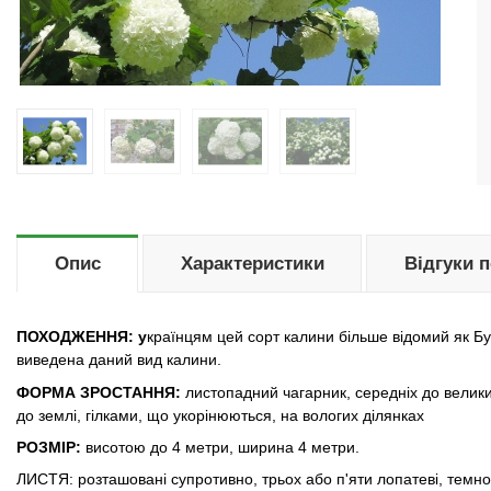
Опис
Характеристики
Відгуки 
ПОХОДЖЕННЯ: у
країнцям цей сорт калини більше відомий як Бу
виведена даний вид калини.
ФОРМА ЗРОСТАННЯ:
листопадний чагарник, середніх до велики
до землі, гілками, що укорінюються, на вологих ділянках
РОЗМІР:
висотою до 4 метри, ширина 4 метри.
ЛИСТЯ: розташовані супротивно, трьох або п'яти лопатеві, темн