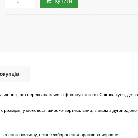
Купити
покупців
льдонеж, що перекладається із французького як Снігова куля, де са
х розмірів, у молодості широко-вертикальний, з віком з дугоподібн
о-зеленого кольору, осіннє забарвлення оранжево-червоне.