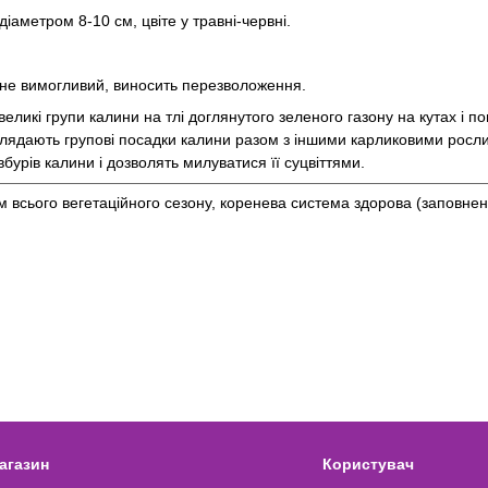
и діаметром 8-10 см, цвіте у травні-червні.
ту не вимогливий, виносить перезволоження.
еликі групи калини на тлі доглянутого зеленого газону на кутах і п
виглядають групові посадки калини разом з іншими карликовими рос
бурів калини і дозволять милуватися її суцвіттями.
ом всього вегетаційного сезону, коренева система здорова (заповнен
агазин
Користувач