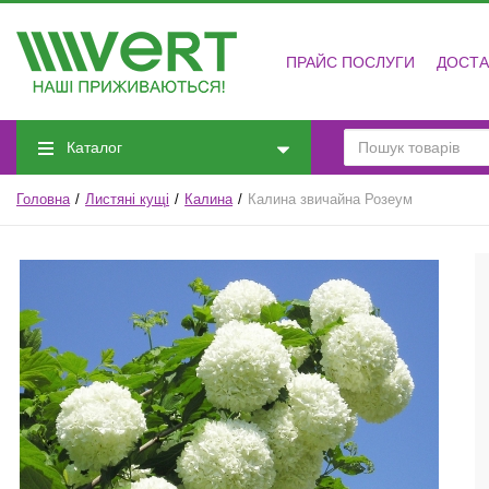
ПРАЙС ПОСЛУГИ
ДОСТА
Каталог
Головна
Листяні кущі
Калина
Калина звичайна Розеум