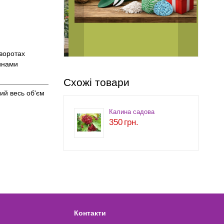
оворотах
линами
Схожі товари
ий весь об'єм
Калина садова
350
грн.
Контакти