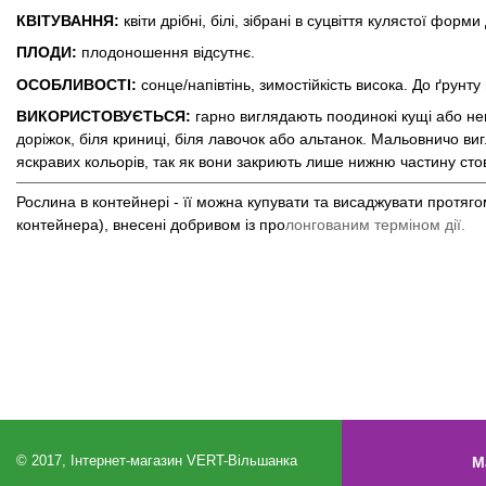
КВІТУВАННЯ:
квіти дрібні, білі, зібрані в суцвіття кулястої форм
ПЛОДИ:
плодоношення відсутнє.
ОСОБЛИВОСТІ:
сонце/напівтінь, зимостійкість висока. До ґрун
ВИКОРИСТОВУЄТЬСЯ:
гарно виглядають поодинокі кущі або нев
доріжок, біля криниці, біля лавочок або альтанок. Мальовничо 
яскравих кольорів, так як вони закриють лише нижню частину стов
Рослина в контейнері - її можна купувати та висаджувати протяг
контейнера), внесені добривом із про
лонгованим терміном дії.
© 2017, Інтернет-магазин VERT-Вільшанка
М