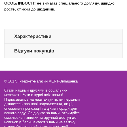
ОСОБЛИВОСТІ:
не вимагає спеціального догляду, швидко
росте, стійкий до шкідників.
Характеристики
Відгуки покупців
© 2017, Інтернет-магазин VERT-Вільшанка
Стати нашими друзями в соціальних
мережах і бути в курсі всіх новин!
Підписавшись на наші акаунти, ви першими
дізнаєтесь про нові надходження, акції,
спеціальні пропозиції та цікаві поради для
вашого саду. Слідкуйте за нами, отримуйте
ексклюзивні знижки та зручний доступ до
новинок у Залишайтеся з нами на зв'язку і
створюйте зелений оазис вашої мрії!