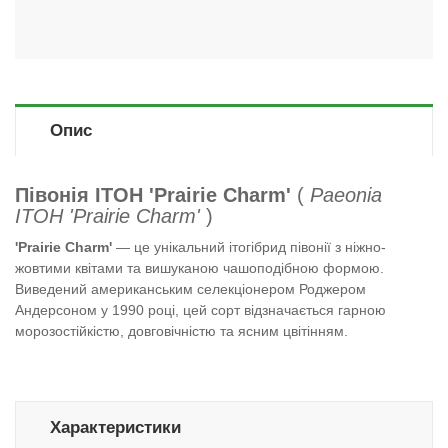
Опис
Півонія ITOH 'Prairie Charm'
(
Paeonia
ITOH 'Prairie Charm'
)
'Prairie Charm'
— це унікальний ітогібрид півонії з ніжно-
жовтими квітами та вишуканою чашоподібною формою.
Виведений американським селекціонером Роджером
Андерсоном у 1990 році, цей сорт відзначається гарною
морозостійкістю, довговічністю та ясним цвітінням.
Характеристики