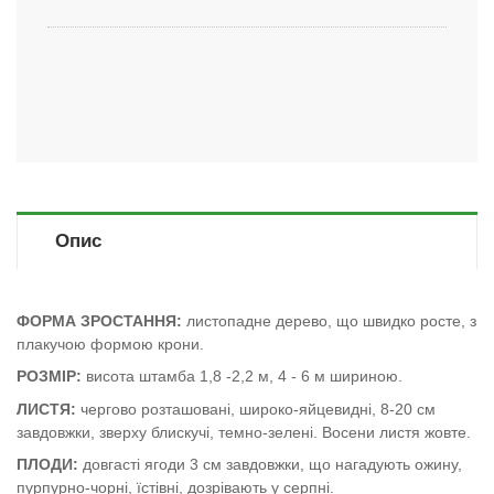
Опис
ФОРМА ЗРОСТАННЯ:
листопадне дерево, що швидко росте, з
плакучою формою крони.
РОЗМІР:
висота штамба 1,8 -2,2 м, 4 - 6 м шириною.
ЛИСТЯ:
чергово розташовані, широко-яйцевидні, 8-20 см
завдовжки, зверху блискучі, темно-зелені. Восени листя жовте.
ПЛОДИ:
довгасті ягоди 3 см завдовжки, що нагадують ожину,
пурпурно-чорні, їстівні, дозрівають у серпні.