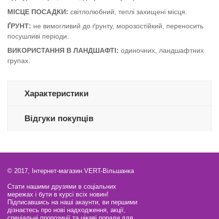
МІСЦЕ ПОСАДКИ:
світлолюбний, теплі захищені місця.
ҐРУНТ:
не вимогливий до ґрунту, морозостійкий, переносить
посушливі періоди.
ВИКОРИСТАННЯ В ЛАНДШАФТІ:
одиночних, ландшафтних
групах.
Характеристики
Відгуки покупців
© 2017, Інтернет-магазин VERT-Вільшанка
Стати нашими друзями в соціальних
мережах і бути в курсі всіх новин!
Підписавшись на наші акаунти, ви першими
дізнаєтесь про нові надходження, акції,
спеціальні пропозиції та цікаві поради для