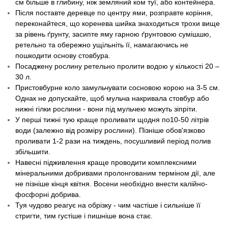
см більше в глибину, ніж земляний ком туї, або контейнера.
Після поставте деревце по центру ями, розправте коріння,
переконайтеся, що коренева шийка знаходиться трохи вище
за рівень ґрунту, засипте яму гарною ґрунтовою сумішшю,
ретельно та обережно ущільніть її, намагаючись не
пошкодити основу стовбура.
Посаджену рослину ретельно пролити водою у кількості 20 –
30 л.
Пристовбурне коло замульчувати сосновою корою на 3-5 см.
Однак не допускайте, щоб мульча накривала стовбур або
нижні гілки рослини - вони під мульчею можуть зіпріти.
У перші тижні тую краще проливати щодня по10-50 літрів
води (залежно від розміру рослини). Пізніше обов'язково
проливати 1-2 рази на тиждень, посушливий період полив
збільшити.
Навесні підживлення краще проводити комплексними
мінеральними добривами пролонгованим терміном дії, але
не пізніше кінця квітня. Восени необхідно внести калійно-
фосфорні добрива.
Туя чудово реагує на обрізку - чим частіше і сильніше її
стригти, тим густіше і пишніше вона стає.