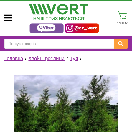
Кошик
Головна
Хвойні рослини
Туя