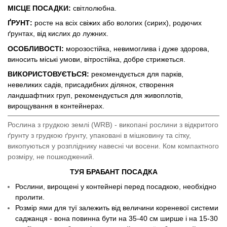
МІСЦЕ ПОСАДКИ:
світлолюбна.
ҐРУНТ:
росте на всіх свіжих або вологих (сирих), родючих
ґрунтах, від кислих до лужних.
ОСОБЛИВОСТІ:
морозостійка, невимоглива і дуже здорова,
виносить міські умови, вітростійка, добре стрижеться.
ВИКОРИСТОВУЄТЬСЯ:
рекомендується для парків,
невеликих садів, присадибних ділянок, створення
ландшафтних груп, рекомендується для живоплотів,
вирощування в контейнерах.
Рослина з грудкою землі (WRB) - викопані рослини з відкритого
ґрунту з грудкою ґрунту, упаковані в мішковину та сітку,
викопуються у розпліднику навесні чи восени. Ком компактного
розміру, не пошкоджений.
ТУЯ БРАБАНТ ПОСАДКА
Рослини, вирощені у контейнері перед посадкою, необхідно
пролити.
Розмір ями для туї залежить від величини кореневої системи
саджанця - вона повинна бути на 35-40 см ширше і на 15-30