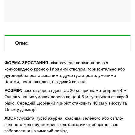
Опис
ФОРМА ЗРОСТАННЯ:
вічнозелене велике дерево з
конусовидною кроною і прямим стволом, горизонтально або
дугоподібна розташованими, дуже густо-розгалуженими
гілками, росте швидше, ніж дикий вигляд.
РОЗМІР:
висота дерева досягає 20 м. при діаметрі крони 4 м.
Однак у наших умовах дерево вище 4-5 м зустрічається вкрай
рідко. Середній щорічний приріст становить 40 см у висоту та
15 см у діаметрі.
ХВОЯ:
луската, густо ажурна, красива, зеленого або світло-
зеленого кольору, можливі золотаві кінчики, зберігає своє
забарвлення і в зимовий період.