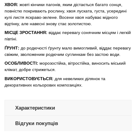
ХВОЯ:
жовті кінчики пагонів, яким дістається багато сонця,
повністю покривають рослину, хвоя луската, густа, усередині
кулі листя яскраво-зелене. Восени хвоя набуває мідного
відтінку, але навесні знову стає золотистою.
МІСЦЕ ЗРОСТАННЯ:
віддає перевагу сонячним місцям і легкій
півтіні.
ҐРУНТ:
до родючості ґрунту мало вимогливий, віддає перевагу
свіжим, зволоженим родючим суглинкам без застою води.
ОСОБЛИВОСТІ:
морозостійка, вітростійка, виносить міський
клімат, добре стрижеться.
ВИКОРИСТОВУЄТЬСЯ:
для невеликих ділянок та
декоративних кольорових композиціях.
Характеристики
Відгуки покупців