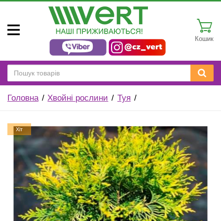
Кошик
Головна
Хвойні рослини
Туя
Хіт